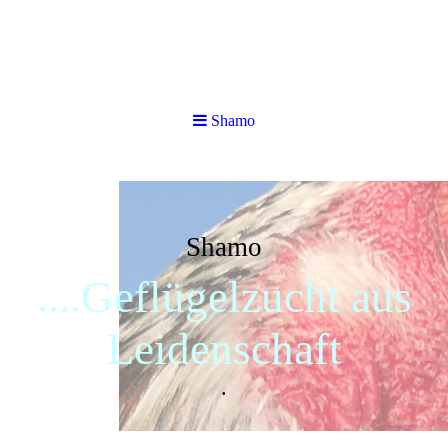
Shamo
Shamo
....Geflügelzucht aus
Leidenschaft
.